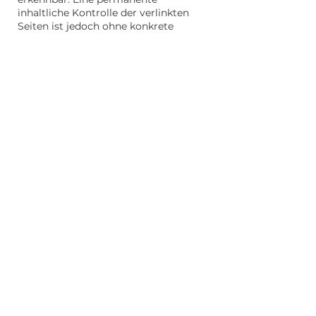
inhaltliche Kontrolle der verlinkten
Seiten ist jedoch ohne konkrete
Anhaltspunkte einer Rechtsverletzung
nicht zumutbar. Bei Bekanntwerden
von Rechtsverletzungen werden wir
derartige Links umgehend entfernen.
Urheberrecht
Die durch die Seitenbetreiber
erstellten Inhalte und Werke auf
diesen Seiten unterliegen dem
deutschen Urheberrecht. Die
Vervielfältigung, Bearbeitung,
Verbreitung und jede Art der
Verwertung außerhalb der Grenzen
des Urheberrechtes bedürfen der
schriftlichen Zustimmung des
jeweiligen Autors bzw. Erstellers.
Downloads und Kopien dieser Seite
sind nur für den privaten, nicht